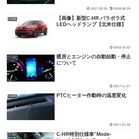
2017.05.03
2019.08.29
【画像】新型C-HR パラボラ式
C-HR
LEDヘッドランプ【北米仕様】
2019.10.02
暖房とエンジンの自動始動・停止
C-HR
について
2017.11.27
PTCヒーター作動時の温度変化
C-HR
2017.12.18
C-HR特別仕様車”Mode-
C-HR