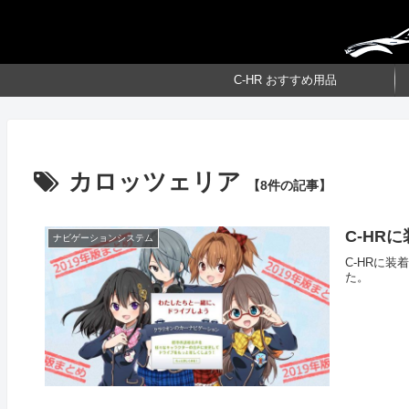
C-HR おすすめ用品
カロッツェリア
【8件の記事】
C-HR
ナビゲーションシステム
C-HRに装
た。