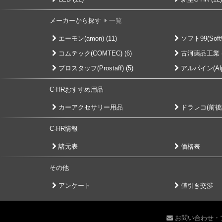
メーカーから探す
一覧
エーモン(amon) (11)
ソフト99(Soft99
コムテック(COMTEC) (6)
古河薬品工業 (
プロスタッフ(Prostaff) (5)
アルパイン(Alpin
C-HRおすすめ用品
カーアクセサリー用品
ドラレコ(前後
C-HR情報
諸元表
価格表
その他
アンケート
値引き交渉
お問い合わせ・