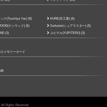
(Tsuchiya Yac) (8)
KURE(呉工業) (6)
OOD(ケンウッド) (5)
Surluster(シュアラスター) (5)
D (3)
ユピテル(YUPITERU) (3)
けメモリーカード
動画
 All Rights Reserved.