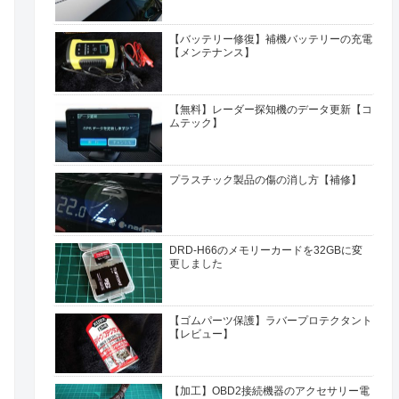
【バッテリー修復】補機バッテリーの充電
【メンテナンス】
【無料】レーダー探知機のデータ更新【コ
ムテック】
プラスチック製品の傷の消し方【補修】
DRD-H66のメモリーカードを32GBに変
更しました
【ゴムパーツ保護】ラバープロテクタント
【レビュー】
【加工】OBD2接続機器のアクセサリー電