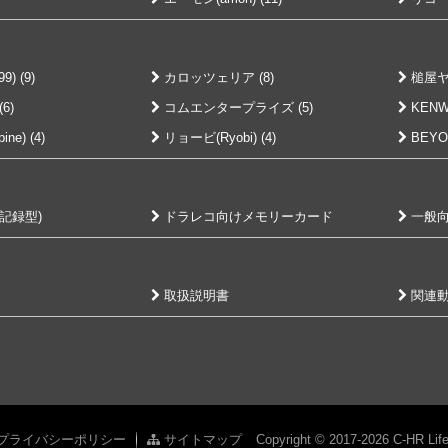
) (9)
カロッツェリア (8)
槌屋ヤック
6)
コムエンタープライズ (5)
KENW
e) (4)
リョービ(Ryobi) (4)
BEYON
記録型)
ドラレコ向けメモリーカード
一般向
取扱説明書
関連
プライバシーポリシー
サイトマップ
Copyright © 2017-2026 C-HR Life