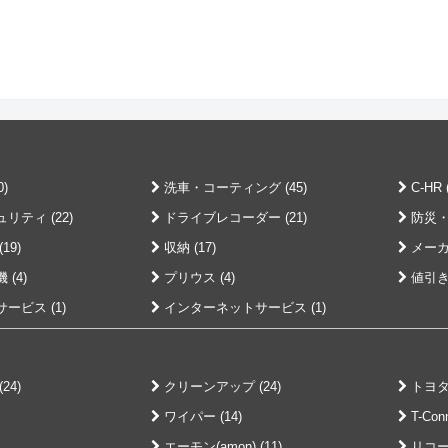
)
洗車・コーティング (45)
C-HR (
ティ (22)
ドライブレコーダー (21)
防災・緊
19)
収納 (17)
メーカ
(4)
プリウス (4)
値引き 
ービス (1)
インターネットサービス (1)
24)
クリーンアップ (24)
トヨタ純
ワイパー (14)
T-Conn
エーモン(amon) (11)
リコール