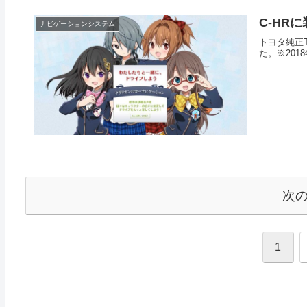
C-HR
ナビゲーションシステム
トヨタ純正T
た。※20
次
1