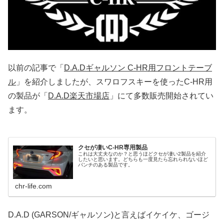
以前の記事で「
D.A.Dギャルソン C-HR用フロントテーブ
ル
」を紹介しましたが、
スワロフスキーを使った
C-HR用
の製品が「
D.A.D楽天市場店
」にて多数販売開始されてい
ます。
クセが凄いC-HR専用製品
これは大丈夫なのか？と思うほどクセが凄い2製品を紹介
したいと思います。どちらも一度見たら忘れられないほど
パンチのある製品です。
chr-life.com
D.A.D (GARSON/ギャルソン)と言えばイケイケ、ゴージ