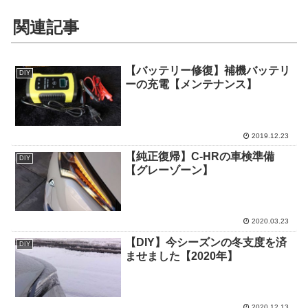
関連記事
【バッテリー修復】補機バッテリ
DIY
ーの充電【メンテナンス】
2019.12.23
【純正復帰】C-HRの車検準備
DIY
【グレーゾーン】
2020.03.23
【DIY】今シーズンの冬支度を済
DIY
ませました【2020年】
2020.12.13