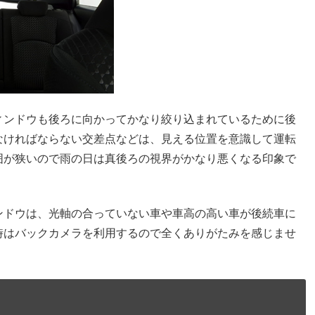
ィンドウも後ろに向かってかなり絞り込まれているために後
なければならない交差点などは、見える位置を意識して運転
囲が狭いので雨の日は真後ろの視界がかなり悪くなる印象で
ンドウは、光軸の合っていない車や車高の高い車が後続車に
時はバックカメラを利用するので全くありがたみを感じませ