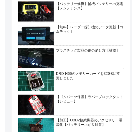
【バッテリー修復】補機バッテリーの充電
【メンテナンス】
【無料】レーダー探知機のデータ更新【コ
ムテック】
プラスチック製品の傷の消し方【補修】
DRD-H66のメモリーカードを32GBに変
更しました
【ゴムパーツ保護】ラバープロテクタント
【レビュー】
【加工】OBD2接続機器のアクセサリー電
源化【バッテリー上がり対策】