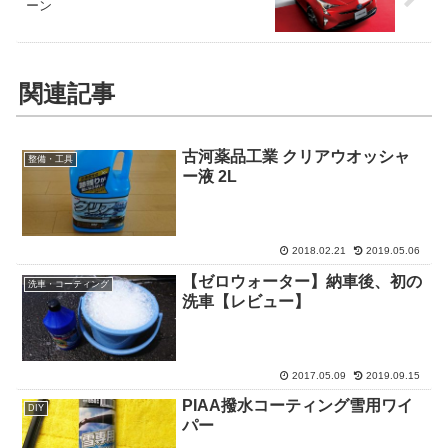
ーン
関連記事
古河薬品工業 クリアウオッシャ
整備・工具
ー液 2L
2018.02.21
2019.05.06
【ゼロウォーター】納車後、初の
洗車・コーティング
洗車【レビュー】
2017.05.09
2019.09.15
PIAA撥水コーティング雪用ワイ
DIY
パー