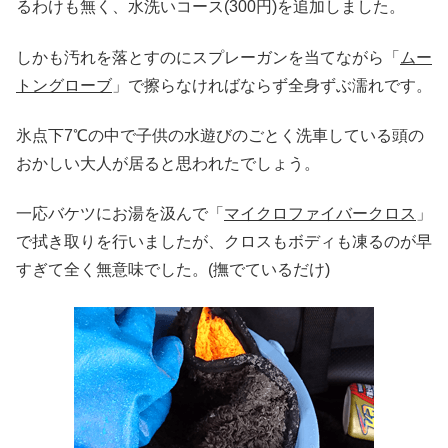
るわけも無く、水洗いコース(300円)を追加しました。
しかも汚れを落とすのにスプレーガンを当てながら「
ムー
トングローブ
」で擦らなければならず全身ずぶ濡れです。
氷点下7℃の中で子供の水遊びのごとく洗車している頭の
おかしい大人が居ると思われたでしょう。
一応バケツにお湯を汲んで「
マイクロファイバークロス
」
で拭き取りを行いましたが、クロスもボディも凍るのが早
すぎて全く無意味でした。(撫でているだけ)