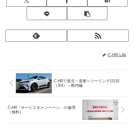
C-HR Life
C-HRで道北～道東へツーリング1日目
（3/4）～稚内編
C-HR「サービスキャンペーン」の修理
（無料）