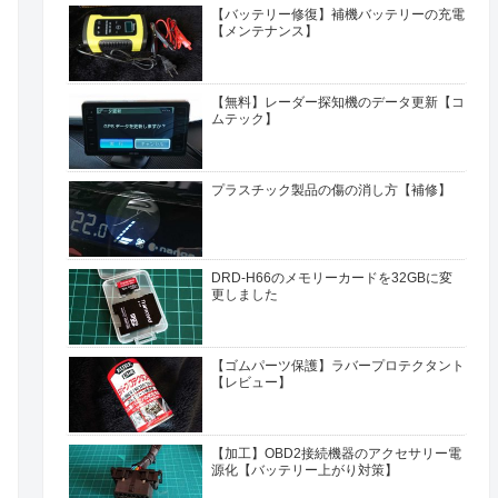
【バッテリー修復】補機バッテリーの充電
【メンテナンス】
【無料】レーダー探知機のデータ更新【コ
ムテック】
プラスチック製品の傷の消し方【補修】
DRD-H66のメモリーカードを32GBに変
更しました
【ゴムパーツ保護】ラバープロテクタント
【レビュー】
【加工】OBD2接続機器のアクセサリー電
源化【バッテリー上がり対策】