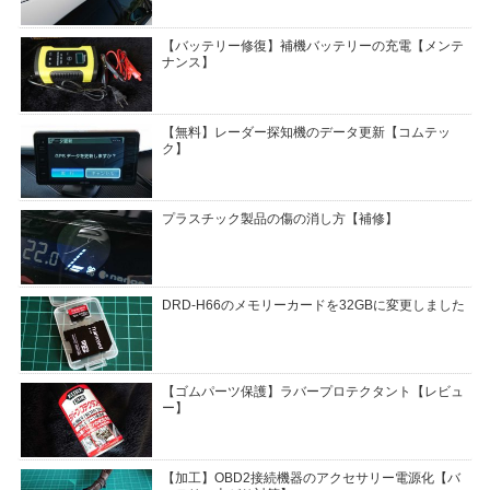
【バッテリー修復】補機バッテリーの充電【メンテ
ナンス】
【無料】レーダー探知機のデータ更新【コムテッ
ク】
プラスチック製品の傷の消し方【補修】
DRD-H66のメモリーカードを32GBに変更しました
【ゴムパーツ保護】ラバープロテクタント【レビュ
ー】
【加工】OBD2接続機器のアクセサリー電源化【バ